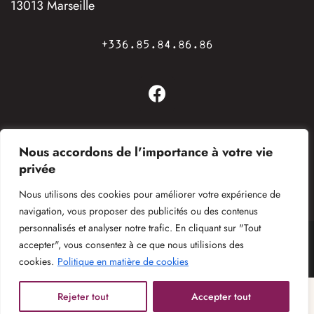
13013 Marseille
+336.85.84.86.86
Nous accordons de l'importance à votre vie
privée
Nous utilisons des cookies pour améliorer votre expérience de
Politique de confidentialité
Mentions légales
Foire aux questions
navigation, vous proposer des publicités ou des contenus
personnalisés et analyser notre trafic. En cliquant sur "Tout
accepter", vous consentez à ce que nous utilisions des
© 2024 Bastide des Culs-Rousset.
Réalisation : Bureau Chapeau Melon
cookies.
Politique en matière de cookies
Rejeter tout
Accepter tout