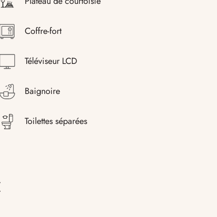
Plateau de courtoisie
Coffre-fort
Téléviseur LCD
Baignoire
Toilettes séparées
E