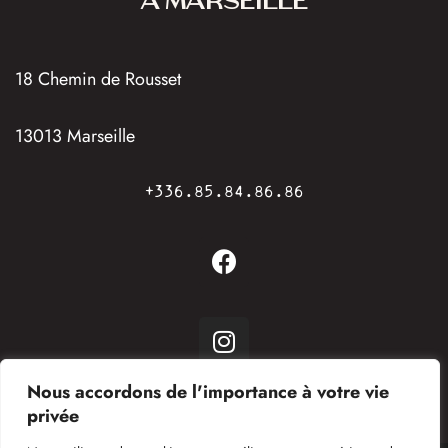
À MARSEILLE
18 Chemin de Rousset
13013 Marseille
+336.85.84.86.86
Nous accordons de l'importance à votre vie
privée
Politique de confidentialité
Mentions légales
Foire aux questions